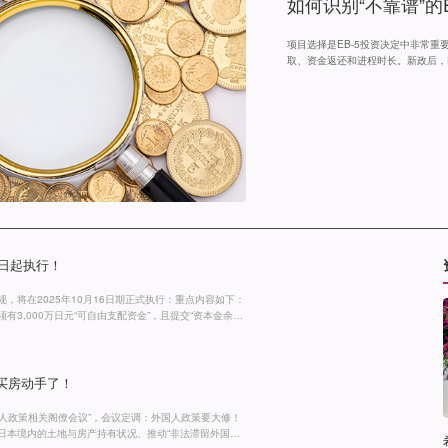
如何识别“不靠谱”的E
项目选择是EB-5投资决定中非常
取、资金返还和进程时长。新政后，E
有对比，就没有伤害“，总会有些项
提前识别出这些项目，并尽量敬而远
判断一个项目是否可靠呢？或者说，
个简单的回答，但通过
6日起执行！
，将在2025年10月16日期正式执行：重点内容如下：
有3,000万日元“可自由支配资金”，且提交“资本金余额
近3个月交易流水，以证明资金持续存在。注意：借款、过
同，否则视为“非自有”直接补件。2、经营者要求有3年
买房动手了！
国人政策相关阁僚会议”，会议定调：外国人政策要大修！
日本境内的土地与房产持有状况、推动“非法滞留外国人