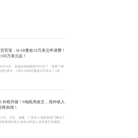
宫官宣：H-1B要收10万美元申请费！
100万美元起！
9月19日，美国总统特朗普可忙坏了，签署了两
的行政令：1是H-1B签证要收10万美元！2是金
也就是我们熟知的川金卡有新动作了。H-1B签
0万美元大幅改革H-1B签证项目，要求申请人缴
美元费用，否则不得入境。H-1B签证允许美国公
外籍专业技术人员，以填补国内难以找到合适人才
职位空缺，主要被美国科技企业用于吸纳高学历技
。白宫官网消息称，此举是为
RS 补税升级！6地税局发文，境外收入
管再加强！
月11日，北京、福建、广东等 6 地税务部门曝光了
对取得境外收入未依法申报人员开展引导规范的
案件。税务部门重申，依法纳税是每个公民应尽
务，并提醒未依法申报境外所得的居民个人要及
报缴税。这件事情也算是众所周知了，这不是税