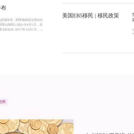
务部
上海
公布
外收
于港
美国EB5移民 | 移民政策
民排期停滞，EB5预留签证类别仍
-2(NIW): 2021年4月1日，无
-3非技术: 2017年12月1日，无
4宗教工作者不可用；EB-5预留签证
趋
势