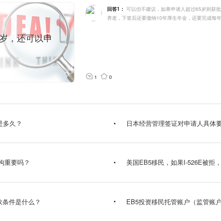
可以但不建议，如果申请人超过65岁则获
回答1：
养老，下签后还要缴纳10年厚生年金，还要完成每
0岁，还可以申
1
0
是多久？
日本经营管理签证对申请人具体
机构重要吗？
美国EB5移民，如果I-526E被
款条件是什么？
EB5投资移民托管账户（监管账