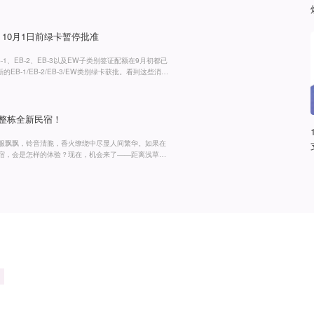
图）。并且提出所有修订措施与新政策方案必须在2026
：“要打造有序共生的社会，首先要确保现有规则得到严格
尽，10月1日前绿卡暂停批准
EB-1、EB-2、EB-3以及EW子类别签证配额在9月初都已
B-1/EB-2/EB-3/EW类别绿卡获批。看到这些消
是2025财年不再发放以上签证类别。美国移民签证的
9月30日，比如2025财年，是从20
率整栋全新民宿！
服飘飘，铃音清脆，香火缭绕中尽显人间繁华。如果在
宿，会是怎样的体验？现在，机会来了——距离浅草寺
正在崛起，等你入主！为什么推荐「东浅草民宿」？✨硬核
23-53㎡不等，灵活适配各类租客需求预计2025年底