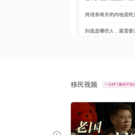
跨境券商关闭内地居民开户通道，聪明人已抢占“黄金通道”
理小国护照
到底是哪些人，最需要办
移民视频
一
分
钟
了
解
你
不
知