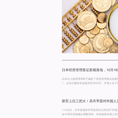
日本经营管理签证新规落地，10月1
日本出入国管理局终于确定了经营管理签证的新规
1、企业注册资本金提高至3000万。申请人名下须
证明”（开具日距申请≤30天）；实务中需另附
桥资金仍可被认可，但必须披露还款计划与担保合
以上经
新官上任三把火！高市早苗对外国人
11月4日，日本首相高市早苗亲自主持召开“外
会中高市首相抛出调整清单，包括核查外国人在