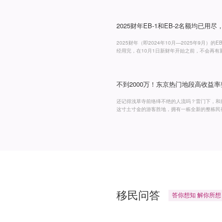
清零”计划、收紧在留资格审核标准等（内容如下
年1月前完成制定。在会议期间，高市首相表示
遵守，并不断完善相关制
2025财年EB-1和EB-2名额均已用
2025财年（即2024年10月—2025年9月）的
经用完，在10月1日新财年开始之前，不会再有新的E
息，大家不用太过紧张，不是今后都不发，只不过
配额是按照财年发放。美国财年是从10月1日到次年
不到2000万！东京热门地段高收益
还记得浅草寺前络绎不绝的人流吗？雷门下，和
这寸土寸金的游客胜地，拥有一栋全新的整栋民
仅1.1KM，一栋5层全新公寓「东浅草民宿」
实力，收益可期5层铁骨结构，9套精装户型，面积
完工，2026年初入住，
移民问答
答
你
想
知
解
你
所
想