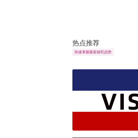
热点推荐
快
速
掌
握
最
新
移
民
趋
势