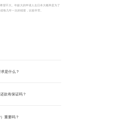
批希望不大。年龄大的申请人去日本大概率是为了
年或每几年一次的续签，比较辛苦。
要求是什么？
拒，还款有保证吗？
户）重要吗？