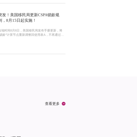
门第一次发文。早在2025年4月，湖北、山东、
、浙江四地税务局就同时发布公告，严查个人境
入未申报情况。2025年7月，财联社也曾发文关
美股补税的新
突发！美国移民局更新CSPA锁龄规
则，8月15日起实施！
当地时间8月8日，美国移民局发布手册更新，将
“锁龄”计算节点重新调整回使用表A，不再通过表
B进行锁龄。新规将于2025年8月15日正式生效。
这意味着，从8月15日开始，申请人的年龄锁定必
须依据表A的排期日期来判断。在此日期之前已递
交的I-485申请，仍可沿用表B进行锁龄计算，不受
新规影响。下面用问答形式把重点一次说清：1.到
底改了什么？▶▷旧做法（2023-02-14到2025-08-
14）排期公
查看更多