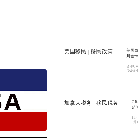
美国白
美国移民 | 移民政策
川金卡
当地时间
项爆炸性
卡计划，
证加收1
纳10万
司雇佣
的专业
术移民
C
加拿大税务 | 移民税务
监
11
6起
典型
的义
时申