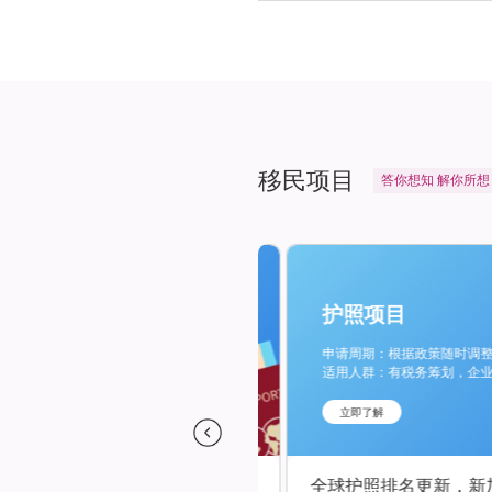
移民项目
答
你
想
知
解
你
所
想
护照项目
费用：20万美元起
申请周期：根据政策随时调整 费
上市，身份备份，出行便利需求的人士
适用人群：有税务筹划，企业上市
立即了解
全球护照排名更新，新加坡仍列第一！美国意外跌落前十，希腊排名第六！